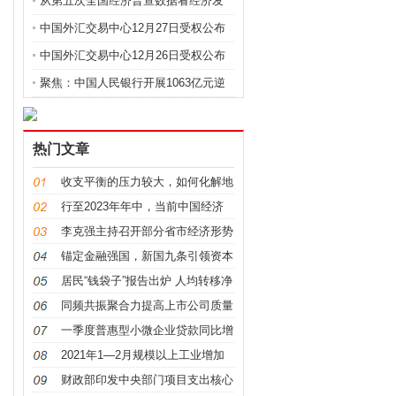
从第五次全国经济普查数据看经济发
展新变化
中国外汇交易中心12月27日受权公布
人民币市场汇价
中国外汇交易中心12月26日受权公布
人民币市场汇价
聚焦：中国人民银行开展1063亿元逆
回购操作
热门文章
收支平衡的压力较大，如何化解地
方财政收支矛盾
行至2023年年中，当前中国经济
新现象新观察
李克强主持召开部分省市经济形势
视频座谈会
锚定金融强国，新国九条引领资本
市场高质量发展
居民“钱袋子”报告出炉 人均转移净
收入增长6.8%
同频共振聚合力提高上市公司质量
展现新气象
一季度普惠型小微企业贷款同比增
25.93%
2021年1—2月规模以上工业增加
值同比实际增长35.1 %
财政部印发中央部门项目支出核心