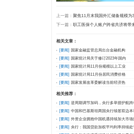
上一篇：
聚焦11月末我国外汇储备规模为3
下一篇：
职工医保个人账户跨省共济将带
相关文章：
[
要闻
]
国家金融监管总局出台金融机构
[
要闻
]
国家统计局关于修订2023年国内
[
要闻
]
国家统计局11月份规模以上工业
[
要闻
]
国家统计局11月份居民消费价格
[
要闻
]
国家发展改革委解读当前经济热
相关推荐：
[
要闻
]
逆周期调节加码，央行多举措护航跨
[
要闻
]
中国和巴基斯坦两国央行续签双边本
[
要闻
]
外资企业拥抱中国机遇持续加大市场
[
要闻
]
央行：我国贷款加权平均利率持续处