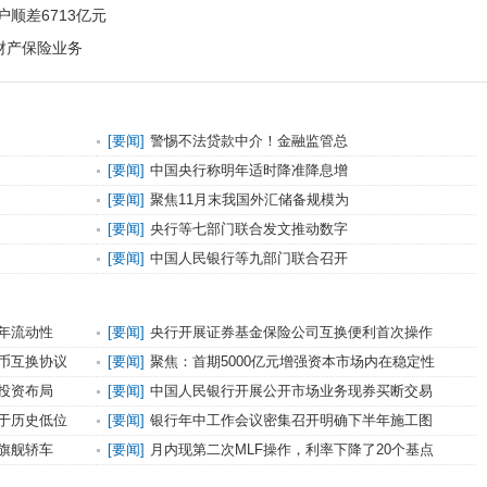
户顺差6713亿元
财产保险业务
[
要闻
]
警惕不法贷款中介！金融监管总
[
要闻
]
中国央行称明年适时降准降息增
[
要闻
]
聚焦11月末我国外汇储备规模为
[
要闻
]
央行等七部门联合发文推动数字
[
要闻
]
中国人民银行等九部门联合召开
年流动性
[
要闻
]
央行开展证券基金保险公司互换便利首次操作
币互换协议
[
要闻
]
聚焦：首期5000亿元增强资本市场内在稳定性
投资布局
[
要闻
]
中国人民银行开展公开市场业务现券买断交易
于历史低位
[
要闻
]
银行年中工作会议密集召开明确下半年施工图
旗舰轿车
[
要闻
]
月内现第二次MLF操作，利率下降了20个基点