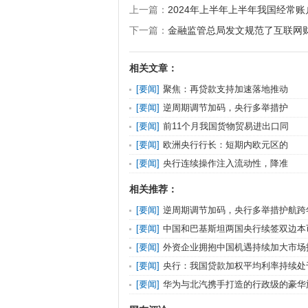
上一篇：
2024年上半年上半年我国经常账
下一篇：
金融监管总局发文规范了互联网
相关文章：
[
要闻
]
聚焦：再贷款支持加速落地推动
[
要闻
]
逆周期调节加码，央行多举措护
[
要闻
]
前11个月我国货物贸易进出口同
[
要闻
]
欧洲央行行长：短期内欧元区的
[
要闻
]
央行连续操作注入流动性，降准
相关推荐：
[
要闻
]
逆周期调节加码，央行多举措护航跨
[
要闻
]
中国和巴基斯坦两国央行续签双边本
[
要闻
]
外资企业拥抱中国机遇持续加大市场
[
要闻
]
央行：我国贷款加权平均利率持续处
[
要闻
]
华为与北汽携手打造的行政级的豪华