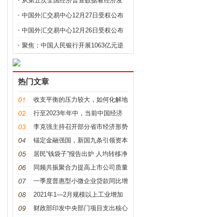
从第五次全国经济普查数据看经济发
展新变化
中国外汇交易中心12月27日受权公布
人民币市场汇价
中国外汇交易中心12月26日受权公布
人民币市场汇价
聚焦：中国人民银行开展1063亿元逆
回购操作
热门文章
收支平衡的压力较大，如何化解地
方财政收支矛盾
行至2023年年中，当前中国经济
新现象新观察
李克强主持召开部分省市经济形势
视频座谈会
锚定金融强国，新国九条引领资本
市场高质量发展
居民“钱袋子”报告出炉 人均转移净
收入增长6.8%
同频共振聚合力提高上市公司质量
展现新气象
一季度普惠型小微企业贷款同比增
25.93%
2021年1—2月规模以上工业增加
值同比实际增长35.1 %
财政部印发中央部门项目支出核心